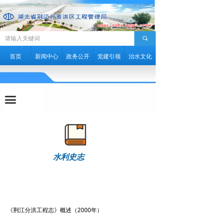
水利文学
水利历史
끠
水利知识
首页
新闻中心
政务公开
党建引领
治水文化
水利史志
视频图像
끀
水利景区
水利风采
水利史志
《荆江分洪工程志》概述（2000年）