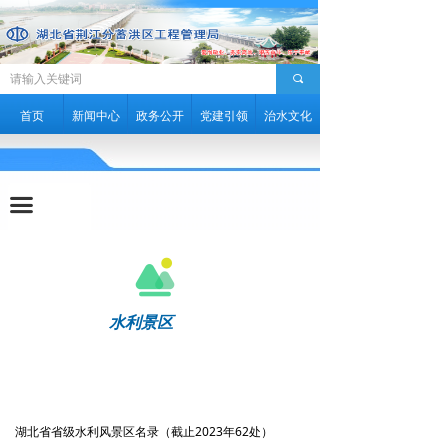
水利文学
水利历史
끠
水利知识
首页
新闻中心
政务公开
党建引领
治水文化
水利史志
视频图像
끀
水利景区
水利风采
水利景区
湖北省省级水利风景区名录（截止2023年62处）