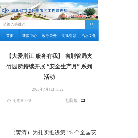
끠
首页
新闻中心
政务公开
党建引领
治水文化
【大爱荆江 服务有我】 省荆管局夹
竹园所持续开展 “安全生产月” 系列
活动
2026年7月1日
11:22
电脑版
ꄘ
浏览量：
68
넡
（黄涛）为扎实推进第 25 个全国安