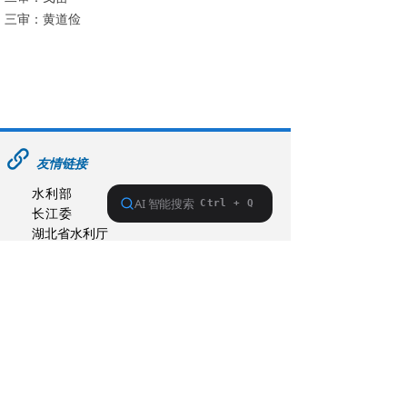
三审：黄道俭
友情链接
水利部
长江委
湖北省水利厅
湖北省电子招投标交易平台
荆州市人民政府
荆州市水利和湖泊局
荆州市长江河道管理局
联系单位