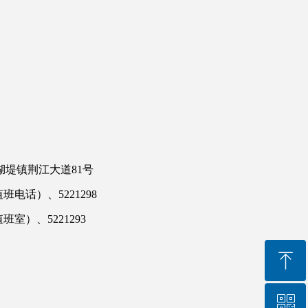
堤镇荆江大道81号
（值班电话）、5221298
值班室）、5221293
ꁸ
ꀥ
回到顶部