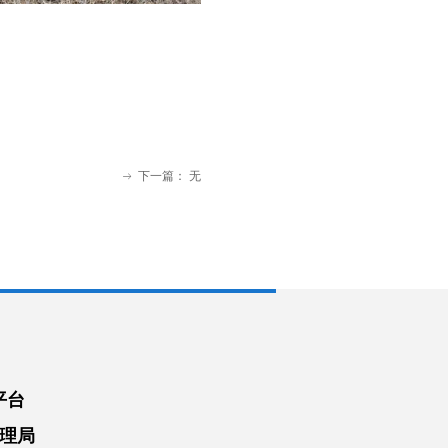
下一篇：
无
ꁹ
平台
理局