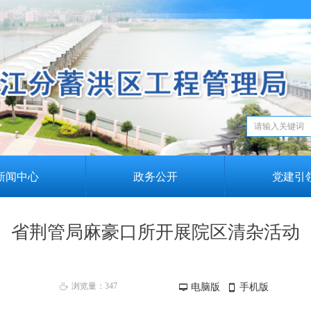
新闻中心
政务公开
党建引
省荆管局麻豪口所开展院区清杂活动
浏览量：
347
电脑版
手机版
ꄘ
넡
넓