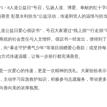
・8人道公益日”号召，弘扬人道、博爱、奉献的红十字
滴善意 彰显水利担当”公益活动，传递荆管人的温情与担
道公益日爱心倡议书”，号召大家通过“线上捐”“行走捐
系统的社会责任与人文情怀。倡议书一经发出，便得到了
，向“暴走守护勇气少年”等项目捐赠爱心善款；或坚持
”的方式传递温暖，让每一步前行都充满善意。
一次爱心的传递，更是一次精神的洗礼。大家纷纷表示
，主动学习应急救护知识，积极参与志愿服务，带动更多
向善向美的浓厚氛围。