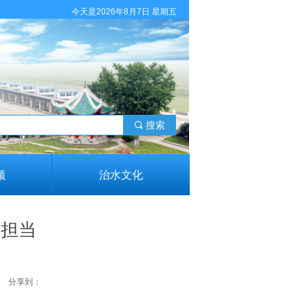
今天是2026年8月7日 星期五
끠
搜索
领
治水文化
管担当
分享到：