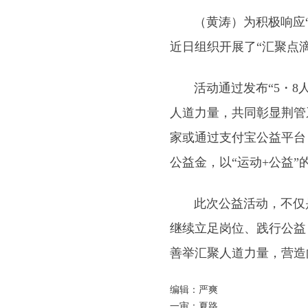
（黄涛）为积极响应“5
近日组织开展了“汇聚点
活动通过发布“5・8人
人道力量，共同彰显荆管
家或通过支付宝公益平台
公益金，以“运动+公益
此次公益活动，不仅是
继续立足岗位、践行公益
善举汇聚人道力量，营造
编辑：严爽
一审：夏路