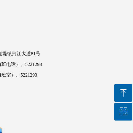
堤镇荆江大道81号
（值班电话）、5221298
值班室）、5221293
ꁸ
ꀥ
回到顶部
我要纠错