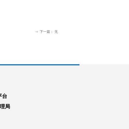
下一篇：
无
ꁹ
平台
理局