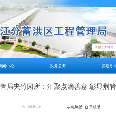
新闻中心
政务公开
党建引
管局夹竹园所：汇聚点滴善意 彰显荆
浏览量：
0
电脑版
手机版
ꄘ
넡
넓