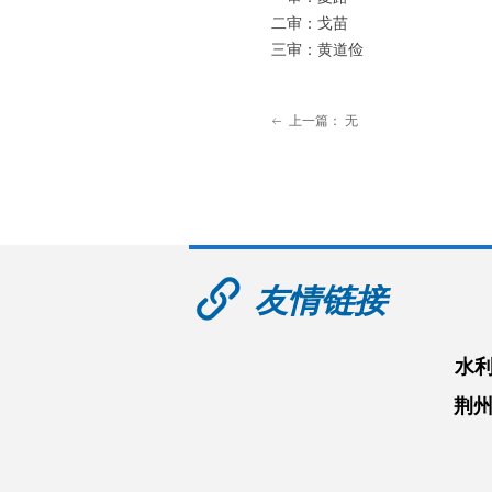
二审：戈苗
三审：黄道俭
上一篇：
无
ꂃ
友情链接
水
荆