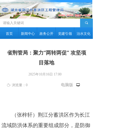
끠
首页
新闻中心
政务公开
党建引领
治水文化
省荆管局：聚力“两转两促” 攻坚项
目落地
2025年10月16日
17:00
电脑版
ꄘ
浏览量：
0
넡
（张梓轩）荆江分蓄洪区作为长江
流域防洪体系的重要组成部分，是防御