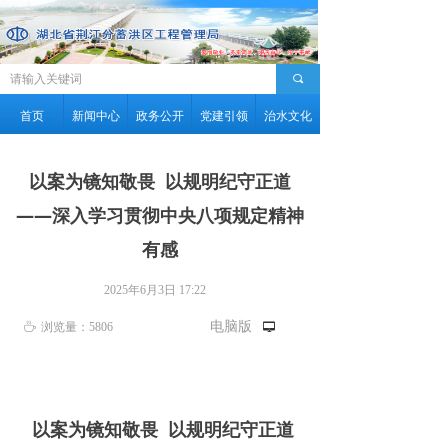
끠
首页
新闻中心
政务公开
党建引领
治水文化
以案为镜知敬畏 以规明纪守正道
——深入学习贯彻中央八项规定精神
有感
2025年6月3日
17:22
电脑版
ꄘ
浏览量：
5806
넡
以案为镜知敬畏 以规明纪守正道