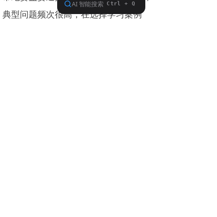
典型问题频次很高，在选择学习案例
上，要注重选择水利系统、本地区发生
的违纪违法案件进行警示教育，要基于
身边人、身边事在情感上、地域上的接
近性，有现实针对性地学习剖析、检视
整改，如本单位宋万峰案，这样才更容
易触动党员干部心灵、强化震慑效应。
要把握“促”这个关键。结合当前的学习
教育，联系单位实际，围绕关键岗位、
关键环节，要深入查找、认真查摆本单
位在责任落实、思想教育、监督约束、