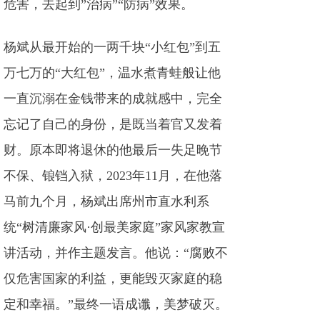
危害，去起到”治病”“防病”效果。
杨斌从最开始的一两千块“小红包”到五
万七万的“大红包”，温水煮青蛙般让他
一直沉溺在金钱带来的成就感中，完全
忘记了自己的身份，是既当着官又发着
财。原本即将退休的他最后一失足晚节
不保、锒铛入狱，2023年11月，在他落
马前九个月，杨斌出席州市直水利系
统“树清廉家风·创最美家庭”家风家教宣
讲活动，并作主题发言。他说：“腐败不
仅危害国家的利益，更能毁灭家庭的稳
定和幸福。”最终一语成谶，美梦破灭。